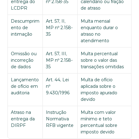
entrega do 
nº 2.158-35
calendário ou fração 
LCDPR
de atraso
Descumprim
Art. 57, II, 
Multa mensal 
ento de 
MP nº 2.158-
enquanto durar o 
intimação
35
atraso no 
atendimento
Omissão ou 
Art. 57, III, 
Multa percentual 
incorreção 
MP nº 2.158-
sobre o valor das 
de dados
35
transações omitidas
Lançamento 
Art. 44, Lei 
Multa de ofício 
de ofício em 
nº 
aplicada sobre o 
auditoria
9.430/1996
imposto apurado 
devido
Atraso na 
Instrução 
Multa com valor 
entrega da 
Normativa 
mínimo e teto 
DIRPF
RFB vigente
percentual sobre 
imposto devido